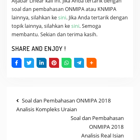
Aljabar Linear kali ini. Jika Anda tertarik dengan
soal dan pembahasan ONMIPA atau KNMIPA
lainnya, silahkan ke
sini
. Jika Anda tertarik dengan
topik lainnya, silahkan ke
sini
. Semoga
membantu. Sekian dan terima kasih.
SHARE AND ENJOY !
NAVIGASI
Previous
Soal dan Pembahasan ONMIPA 2018
post:
Analisis Kompleks Uraian
POS
Next
Soal dan Pembahasan
post:
ONMIPA 2018
Analisis Real Isian