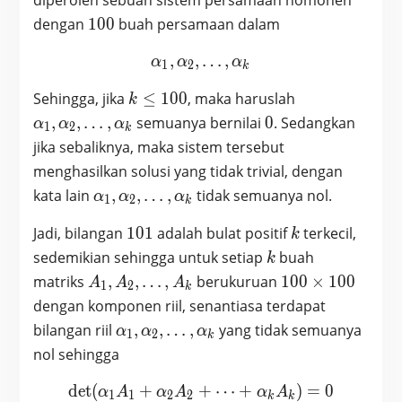
100
dengan
1
0
0
buah persamaan dalam
,
,
\alpha_1, \alpha_2 , …, 
…
,
α
α
α
1
2
k
k
\alpha_1,
Sehingga, jika
≤
1
0
0
, maka haruslah
k
\leq
\alpha_2
0
,
,
…
,
semuanya bernilai
0
. Sedangkan
α
α
α
1
2
k
100
, …,
jika sebaliknya, maka sistem tersebut
\alpha_k
menghasilkan solusi yang tidak trivial, dengan
\alpha_1,
kata lain
,
,
…
,
tidak semuanya nol.
α
α
α
1
2
k
\alpha_2
101
k
Jadi, bilangan
1
0
1
adalah bulat positif
terkecil,
, …,
k
\alpha_k
k
sedemikian sehingga untuk setiap
buah
k
A_1,
100
matriks
,
,
…
,
berukuruan
1
0
0
×
1
0
0
A
A
A
1
2
k
A_2
\times
dengan komponen riil, senantiasa terdapat
, …,
100
\alpha_1,
bilangan riil
,
,
…
,
yang tidak semuanya
α
α
α
1
2
k
A_k
\alpha_2
nol sehingga
, …,
\alpha_k
det
(
+
+
\text{det} (\alpha_1 A_1
⋯
+
)
=
0
α
A
α
A
α
A
1
1
2
2
k
k