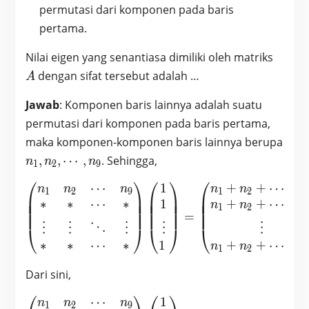
\cdots
permutasi dari komponen pada baris
,n_9\}
pertama.
A
Nilai eigen yang senantiasa dimiliki oleh matriks
dengan sifat tersebut adalah …
A
Jawab
: Komponen baris lainnya adalah suatu
permutasi dari komponen pada baris pertama,
maka komponen-komponen baris lainnya berupa
n_1
,
,
⋯
,
. Sehingga,
n
n
n
1
2
9
,n_2,
⎛
⎞
⎛
⎞
⎛
⋯
1
+
+
⋯
+
\begin{pmatrix} n_1 & n_2
n
n
n
n
n
n
\cdots
1
2
9
1
2
⎜
⎟
⎜
⎟
⎜
⎜
⎟
⎜
⎟
⎜
∗
∗
⋯
∗
1
+
+
⋯
+
⎜
⎟
⎜
⎟
⎜
n
n
n
,n_9
1
2
⎜
⎟
⎜
⎟
⎜
=
⋮
⋮
⋮
⋮
⋮
⋱
⎝
⎠
⎝
⎠
⎝
∗
∗
∗
1
+
+
⋯
+
⋯
n
n
n
1
2
Dari sini,
⎛
⎞
⎛
⎞
⋯
1
\begin{pmatrix} n_1 & n_2
n
n
n
1
2
9