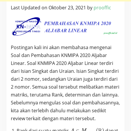
Last Updated on Oktober 23, 2021 by
prooffic
Postingan kali ini akan membahasa mengenai
Soal dan Pembahasan KNMIPA 2020 Aljabar
Linear. Soal KNMIPA 2020 Aljabar Linear terdiri
dari Isian Singkat dan Uraian. Isian Singkat terdiri
dari 2 nomor, sedangkan Uraian juga terdiri dari
2 nomor. Semua soal tersebut melibatkan materi
matriks, terutama Rank, determinan dan lainnya.
Sebelumnya mengulas soal dan pembahasannya,
kita akan terlebih dahulu melakukan sedikit
review terkait dengan materi tersebut.
A \in M_{m
R
Rank dari suatu matriks
∈
(
)
dapat
A
M