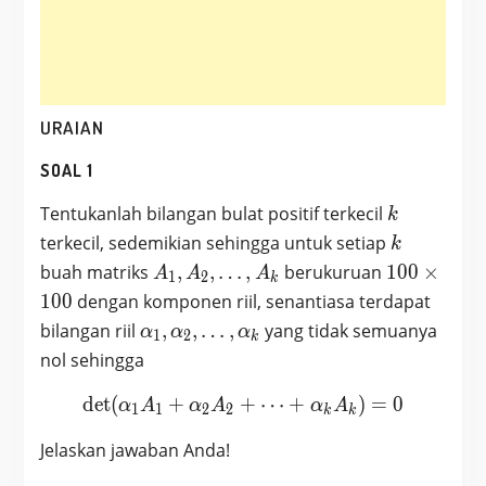
URAIAN
SOAL 1
k
Tentukanlah bilangan bulat positif terkecil
k
k
terkecil, sedemikian sehingga untuk setiap
k
A_1,
100
buah matriks
,
,
…
,
berukuruan
1
0
0
×
A
A
A
1
2
k
A_2
\times
1
0
0
dengan komponen riil, senantiasa terdapat
, …,
100
\alpha_1,
bilangan riil
,
,
…
,
yang tidak semuanya
α
α
α
1
2
k
A_k
\alpha_2
nol sehingga
, …,
\alpha_k
det
(
+
+
\text{det} (\alpha_1 A_1
⋯
+
)
=
0
α
A
α
A
α
A
1
1
2
2
k
k
Jelaskan jawaban Anda!