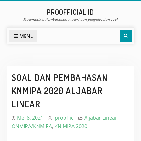
Skip
PROOFFICIAL.ID
to
Matematika: Pembahasan materi dan penyelesaian soal
content
Sear
MENU
SOAL DAN PEMBAHASAN
KNMIPA 2020 ALJABAR
LINEAR
Mei 8, 2021
prooffic
Aljabar Linear
ONMIPA/KNMIPA
,
KN MIPA 2020