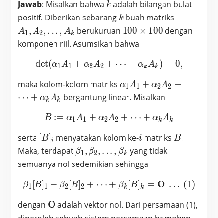
k
Jawab
: Misalkan bahwa
adalah bilangan bulat
k
k
A_1,
positif. Diberikan sebarang
buah matriks
k
A_2
100
,
,
…
,
berukuruan
1
0
0
×
1
0
0
dengan
A
A
A
1
2
k
, …,
\times
komponen riil. Asumsikan bahwa
A_k
100
det
(
+
+
\text{det} (\alpha_1 A_1
⋯
+
)
=
0
,
α
A
α
A
α
A
1
1
2
2
k
k
\alpha_1
maka kolom-kolom matriks
+
+
α
A
α
A
1
1
2
2
A_1 +
⋯
+
bergantung linear. Misalkan
α
A
k
k
\alpha_2
A_2 +
:
=
+
B := \alpha_1 A_1 + \al
+
⋯
+
B
α
A
α
A
α
A
1
1
2
2
k
k
\cdots
[B]_i
i
B
serta
[
]
menyatakan kolom ke-
matriks
.
B
+\alpha_k
i
B
i
\beta_1,
A_k
Maka, terdapat
,
,
…
,
yang tidak
β
β
β
1
2
k
\beta_2,
semuanya nol sedemikian sehingga
…,
\beta_k
\beta_1 [B]_1 + \beta_2 [
O
[
]
+
[
]
+
⋯
+
[
]
=
…
(1)
β
B
β
B
β
B
1
1
2
2
k
k
\textbf{O}
O
dengan
adalah vektor nol. Dari persamaan (1),
diperoleh sebuah sistem persamaan homohen