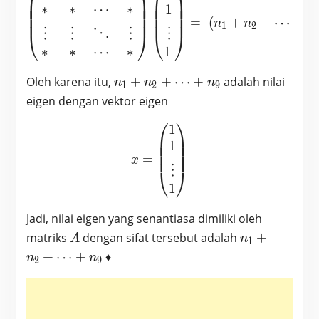
⎜
⎟
⎜
⎟
⎜
⎟
⎜
⎟
∗
∗
⋯
∗
1
⎜
⎟
⎜
⎟
⎜
⎟
⎜
⎟
=
(
+
+
⋯
+
n
n
n
1
2
⋮
⋮
⋮
⋮
⋱
⎝
⎠
⎝
⎠
∗
∗
∗
1
⋯
n_1
Oleh karena itu,
+
+
⋯
+
adalah nilai
n
n
n
1
2
9
+n_2
eigen dengan vektor eigen
+
⎛
⎞
\cdots
1
x = \begin{pmatrix} 1 \\ 
⎜
⎟
⎜
⎟
+ n_9
1
⎜
⎟
⎜
⎟
=
x
⋮
⎝
⎠
1
Jadi, nilai eigen yang senantiasa dimiliki oleh
A
n_1
matriks
dengan sifat tersebut adalah
+
A
n
1
+n_2
+
⋯
+
♦
n
n
2
9
+
\cdots
+ n_9