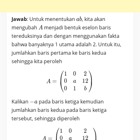
ab
Jawab
: Untuk menentukan
, kita akan
a
b
A
mengubah
menjadi bentuk eselon baris
A
tereduksinya dan dengan menggunakan fakta
bahwa banyaknya 1 utama adalah 2. Untuk itu,
jumlahkan baris pertama ke baris kedua
sehingga kita peroleh
⎛
⎞
1
0
2
A = \begin{pmatrix} 1 & 
⎜
⎟
0
1
2
=
⎝
⎠
a
A
0
1
b
-
Kalikan
−
pada baris ketiga kemudian
a
a
jumlahkan baris kedua pada baris ketiga
tersebut, sehingga diperoleh
⎛
⎞
1
0
2
A = \begin{pmatrix} 1 & 0
0
1
2
=
a
A