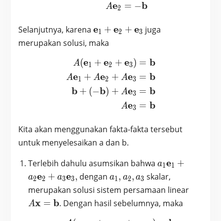
e
b
=
−
A
2
\textbf{e}_1
e
e
e
Selanjutnya, karena
+
+
juga
1
2
3
+
merupakan solusi, maka
\textbf{e}_2
e
e
e
b
+
(
+
+
)
=
\begin{aligned}A (\textbf
A
1
2
3
\textbf{e}_3
e
e
e
b
+
+
=
A
A
A
1
2
3
b
b
e
b
+
(
−
)
+
=
A
3
e
b
=
A
3
Kita akan menggunakan fakta-fakta tersebut
untuk menyelesaikan a dan b.
a_1
e
Terlebih dahulu asumsikan bahwa
+
a
1
1
\textbf{e}_1
a_1,
e
e
+
,
dengan
,
,
skalar,
a
a
a
a
a
2
2
3
3
1
2
3
+a_2
a_2,
A
merupakan solusi sistem persamaan linear
\textbf{e}_2
a_3
\textbf
x
b
=
. Dengan hasil sebelumnya, maka
A
+a_3
=
\textbf{e}_3,