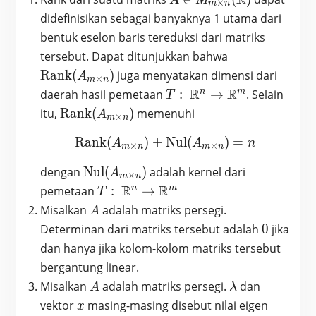
×
m
n
\times n}
didefinisikan sebagai banyaknya 1 utama dari
(\mathbb{R})
bentuk eselon baris tereduksi dari matriks
\text{Rank}
tersebut. Dapat ditunjukkan bahwa
(A_{m
Rank
(
)
juga menyatakan dimensi dari
A
×
m
n
\times n})
T :
R
R
n
m
daerah hasil pemetaan
:
→
. Selain
T
\mathbb{R}^n
\text{Rank}
itu,
Rank
(
)
memenuhi
A
×
m
n
\rightarrow
(A_{m
\mathbb{R}^m
Rank
(
)
+
\text{Rank} (A_{m \time
Nul
(
)
=
\times n})
A
A
n
×
×
m
n
m
n
\text{Nul}
dengan
Nul
(
)
adalah kernel dari
A
×
m
n
(A_{m
T :
R
R
n
m
pemetaan
:
→
T
\times n})
\mathbb{R}^n
A
Misalkan
adalah matriks persegi.
A
\rightarrow
0
Determinan dari matriks tersebut adalah
0
jika
\mathbb{R}^m
dan hanya jika kolom-kolom matriks tersebut
bergantung linear.
A
\lambda
Misalkan
adalah matriks persegi.
dan
A
λ
x
vektor
masing-masing disebut nilai eigen
x