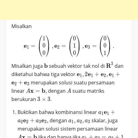
Misalkan
⎛
⎞
⎛
⎞
⎛
⎞
1
0
0
\textbf{e}_1 = \begin{pma
⎜
⎟
⎜
⎟
⎜
⎟
e
e
e
0
1
0
=
,
=
,
=
.
⎝
⎠
⎝
⎠
⎝
⎠
1
2
3
0
0
1
3
\textbf{b}
\textbf{R}^
b
R
Misalkan juga
sebuah vektor tak nol di
dan
\textbf{e}_1,
e
e
e
e
diketahui bahwa tiga vektor
,
2
+
,
+
1
1
2
1
2
e
e
+
merupakan solusi suatu persamaan
2
3
\textbf{e}_1
A
A
x
b
linear
=
,
dengan
suatu matriks
A
A
+
\textbf{x}
3
berukuran
3
×
3
.
\textbf{e}_2,
=
\times
\textbf{e}_1
\textbf{b},
a_1
e
Buktikan bahwa kombinansi linear
+
3
a
1
1
+
\textbf{e}_1
a_1,
e
e
+
,
dengan
,
,
skalar, juga
a
a
a
a
a
2
2
3
3
1
2
3
\textbf{e}_2
+a_2
a_2,
A
merupakan solusi sistem persamaan linear
+
\textbf{e}_2
a_3
\textbf
a_1
x
b
=
jika dan hanya jika
+
=
+
1
\textbf{e}_3
A
a
a
a