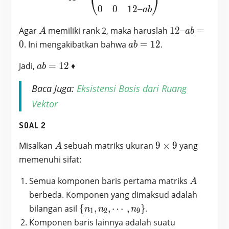
⎜
⎟
⎝
⎠
0
0
1
2
–
a
b
A
12
Agar
memiliki rank 2, maka haruslah
1
2
–
=
A
a
b
–
ab
0
. Ini mengakibatkan bahwa
=
1
2
.
a
b
ab
=
ab
=
Jadi,
=
1
2
♦
12
a
b
=
0
Baca Juga:
Eksistensi Basis dari Ruang
12
Vektor
SOAL 2
A
9
Misalkan
sebuah matriks ukuran
9
×
9
yang
A
\times
memenuhi sifat:
9
A
Semua komponen baris pertama matriks
A
berbeda. Komponen yang dimaksud adalah
\{n_1
bilangan asil
{
,
,
⋯
,
}
.
n
n
n
1
2
9
,n_2,
Komponen baris lainnya adalah suatu