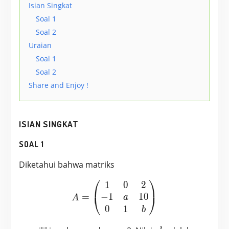
Isian Singkat
Soal 1
Soal 2
Uraian
Soal 1
Soal 2
Share and Enjoy !
ISIAN SINGKAT
SOAL 1
Diketahui bahwa matriks
⎛
⎞
1
0
2
A = \begin{pmatrix} 1 & 
⎜
⎟
−
1
1
0
=
⎝
⎠
a
A
0
1
b