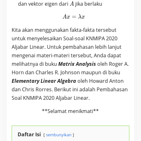
A
dan vektor eigen dari
jika berlaku
A
=
A x = \lambda x
A
x
λ
x
Kita akan menggunakan fakta-fakta tersebut
untuk menyelesaikan Soal-soal KNMIPA 2020
Aljabar Linear. Untuk pembahasan lebih lanjut
mengenai materi-materi tersebut, Anda dapat
melihatnya di buku
Matrix Analysis
oleh Roger A.
Horn dan Charles R. Johnson maupun di buku
Elementary Linear Algebra
oleh Howard Anton
dan Chris Rorres. Berikut ini adalah Pembahasan
Soal KNMIPA 2020 Aljabar Linear.
**Selamat menikmati**
Daftar Isi
sembunyikan