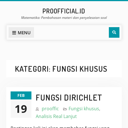
Skip
PROOFFICIAL.ID
to
Matematika: Pembahasan materi dan penyelesaian soal
content
Sear
MENU
KATEGORI:
FUNGSI KHUSUS
FUNGSI DIRICHLET
FEB
19
prooffic
Fungsi khusus
,
Analisis Real Lanjut