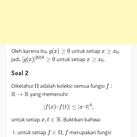
g(x)
x
Oleh karena itu,
(
)
≥
0
untuk setiap
≥
.
g
x
x
x
0
\geq
\geq
2
0
1
9
[g(x)]^{2019}
x
Jadi,
[
(
)
]
≥
0
untuk setiap
≥
.
g
x
x
x
0
0
x_0
\geq 0
\geq
Soal 2
x_0
\Omega
f:
Diketahui
Ω
adalah koleksi semua fungsi
:
f
\mathbb{R
R
R
→
yang memenuhi:
\to
4
\mathbb{R
∣
(
)
–
(
)
|f(x) – f(t)| \leq |x – t|^4,
∣
≤
∣
–
∣
,
f
x
f
t
x
t
x,t \in
R
untuk setiap
,
∈
. Buktikan bahwa:
x
t
\mathbb{R}
f \in
f
untuk setiap
∈
Ω
,
merupakan fungsi
f
f