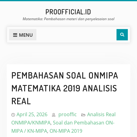
Skip
PROOFFICIAL.ID
to
Matematika: Pembahasan materi dan penyelesaian soal
content
Sear
MENU
PEMBAHASAN SOAL ONMIPA
MATEMATIKA 2019 ANALISIS
REAL
April 25, 2026
prooffic
Analisis Real
ONMIPA/KNMIPA
,
Soal dan Pembahasan ON-
MIPA / KN-MIPA
,
ON-MIPA 2019