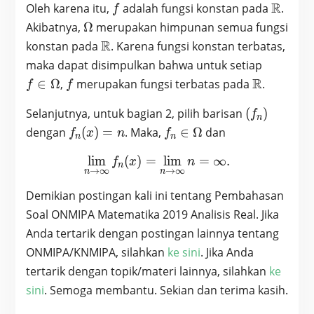
f
\math
R
Oleh karena itu,
adalah fungsi konstan pada
.
f
\Omega
Akibatnya,
Ω
merupakan himpunan semua fungsi
\mathbb{R}
R
konstan pada
. Karena fungsi konstan terbatas,
f \in
maka dapat disimpulkan bahwa untuk setiap
\Omega
f
\mathbb{
R
∈
Ω
,
merupakan fungsi terbatas pada
.
f
f
(f_n)
Selanjutnya, untuk bagian 2, pilih barisan
(
)
f
n
f_n(x)
f_n \in
dengan
(
)
=
. Maka,
∈
Ω
dan
f
x
n
f
n
n
= n
\Omega
l
i
m
(
)
=
\lim_{n \to \infty} f_n(x)
l
i
m
=
∞
.
f
x
n
n
→
∞
→
∞
n
n
Demikian postingan kali ini tentang Pembahasan
Soal ONMIPA Matematika 2019 Analisis Real. Jika
Anda tertarik dengan postingan lainnya tentang
ONMIPA/KNMIPA, silahkan
ke sini
. Jika Anda
tertarik dengan topik/materi lainnya, silahkan
ke
sini
. Semoga membantu. Sekian dan terima kasih.