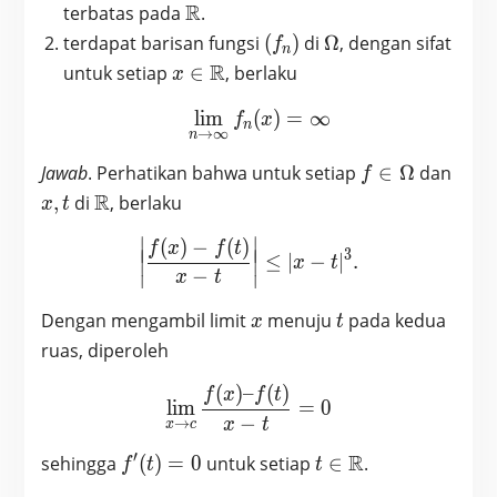
\Omega
\mathbb{R}
R
terbatas pada
.
(f_n)
\Omega
terdapat barisan fungsi
(
)
di
Ω
, dengan sifat
f
n
x \in
R
untuk setiap
∈
, berlaku
x
\mathbb{R}
l
i
m
(
\lim_{n \to \infty} f_n(x
)
=
∞
f
x
n
→
∞
n
f \in
x,t
Jawab
. Perhatikan bahwa untuk setiap
∈
Ω
dan
f
\Omega
\mathbb{R}
R
,
di
, berlaku
x
t
∣
∣
(
)
−
(
)
\left| \frac{f(x)-f(t)}{x-t} 
f
x
f
t
∣
∣
∣
∣
3
≤
∣
−
∣
.
x
t
∣
∣
−
x
t
∣
∣
x
t
Dengan mengambil limit
menuju
pada kedua
x
t
ruas, diperoleh
(
)
–
(
)
\lim_{x \to c} \frac{f(x) –
f
x
f
t
l
i
m
=
0
−
x
t
→
x
c
′
f'(t)
t \in
R
sehingga
(
)
=
0
untuk setiap
∈
.
f
t
t
= 0
\mathbb{R}