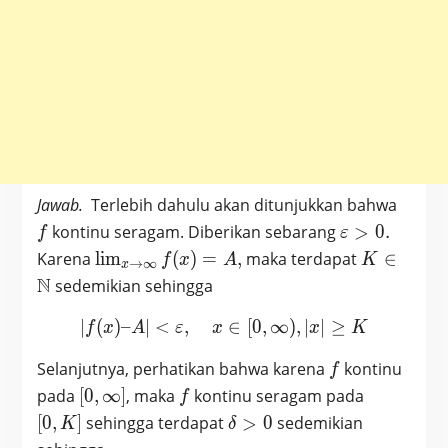
f
Jawab.
Terlebih dahulu akan ditunjukkan bahwa
\varepsilon
kontinu seragam. Diberikan sebarang
>
0
.
f
ε
> 0.
\lim_{x
K \in
Karena
l
i
m
(
)
=
,
maka terdapat
∈
f
x
A
K
→
∞
x
\to
\mathbb
N
sedemikian sehingga
\infty}
f(x) =
∣
(
)
–
∣
<
,
| f(x) – A | < \varepsilon, 
∈
[
0
,
∞
)
,
∣
∣
≥
f
x
A
ε
x
x
K
A,
f
Selanjutnya, perhatikan bahwa karena
kontinu
f
[0,\infty]
f
[0,
pada
[
0
,
∞
]
, maka
kontinu seragam pada
f
K]
\delta
[
0
,
]
sehingga terdapat
>
0
sedemikian
K
δ
> 0