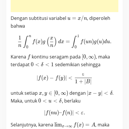
u =
Dengan subtitusi variabel
=
/
, diperoleh
u
x
n
x/n
bahwa
1
n
\frac1n \int_0^n f(x) g \le
1
x
∫
∫
(
)
(
)
=
(
)
(
)
.
f
x
g
d
x
f
u
n
g
u
d
u
n
n
0
0
f
[0,
Karena
kontinu seragam pada
[
0
,
∞
)
, maka
f
\infty)
0<\delta<1
terdapat
0
<
<
1
sedemikian sehingga
δ
ε
|f(x)-f(y)| < \frac{\vareps
∣
(
)
−
(
)
∣
<
f
x
f
y
1
+
∣
∣
B
x, y
|x-y|
untuk setiap
,
∈
[
0
,
∞
)
dengan
∣
−
∣
<
.
x
y
x
y
δ
\in [0,
<
0< u
Maka, untuk
0
<
<
,
berlaku
u
δ
\infty)
\delta
<
∣
(
)
–
|f(nu) – f(n)| < \varepsilon
(
)
∣
<
.
\delta,
f
n
u
f
n
ε
\lim_{x
Selanjutnya, karena
l
i
m
(
)
=
, maka
f
x
A
→
∞
x