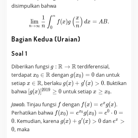
disimpulkan bahwa
n
1
\lim_{n \to \infty} \frac1
x
∫
(
)
l
i
m
(
)
=
.
f
x
g
d
x
A
B
n
n
→
∞
n
0
Bagian Kedua (Uraian)
Soal 1
g:
R
R
Diberikan fungsi
:
→
terdiferensial,
g
\mathbb{R}
x_0 \in
R
g(x_0)
terdapat
∈
dengan
(
)
=
0
dan untuk
x
g
x
0
0
\to
\mathbb{R}
= 0
′
x \in
R
g(x)
setiap
∈
, berlaku
(
)
+
(
)
>
0
. Buktikan
x
g
x
g
x
\mathbb{R}
\mathbb{R}
+
2
0
1
9
[g(x)]^{2019}
x
bahwa
[
(
)
]
≥
0
untuk setiap
≥
.
g
x
x
x
0
g'(x)
\geq 0
\geq
f
> 0
f(x)
x
Jawab.
Tinjau fungsi
dengan
(
)
=
(
)
.
x_0
f
f
x
e
g
x
=
0
f(x_0)
x
Perhatikan bahwa
(
)
=
(
)
=
⋅
0
=
0
f
x
e
g
x
e
0
0
e^x
=
′
g(x)
e^x
x
0
. Kemudian, karena
(
)
+
(
)
>
0
dan
>
g
x
g
x
e
g(x)
e^{x_0}
+
>
0
, maka
g(x_0)
g'(x)
0