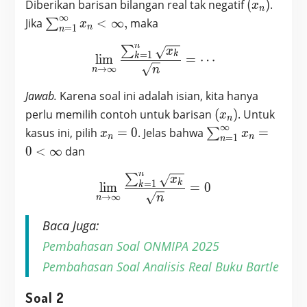
(x_n)
Diberikan barisan bilangan real tak negatif
(
)
.
x
n
∞
\sum_{n
Jika
<
∞
,
maka
∑
x
n
=
1
n
=
n
∑
\lim_{n \to \infty} \fra
x
1}^\infty
k
=
1
k
l
i
m
=
⋯
x_n <
n
→
∞
n
\infty,
Jawab.
Karena soal ini adalah isian, kita hanya
(x_n)
perlu memilih contoh untuk barisan
(
)
. Untuk
x
n
∞
x_n
\sum_{n
kasus ini, pilih
=
0
. Jelas bahwa
=
∑
x
x
n
n
=
1
n
= 0
=
0
<
∞
dan
1}^\infty
n
x_n = 0
∑
\lim_{n \to \infty} \fra
x
k
=
1
k
l
i
m
=
0
< \infty
n
→
∞
n
Baca Juga:
Pembahasan Soal ONMIPA 2025
Pembahasan Soal Analisis Real Buku Bartle
Soal 2