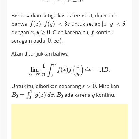
<
+
+
=
3
ε
ε
ε
ε
Berdasarkan ketiga kasus tersebut, diperoleh
|f(x) – f(y)|
|x – y|
bahwa
∣
(
)
–
(
)
∣
<
3
untuk setiap
∣
–
∣
<
f
x
f
y
ε
x
y
δ
< 3
<
x,y
f
dengan
,
≥
0
. Oleh karena itu,
kontinu
x
y
f
\varepsilon
\delta
\geq
[0,
seragam pada
[
0
,
∞
)
.
0
\infty)
Akan ditunjukkan bahwa
n
1
\lim_{n \to \infty} \frac1
x
∫
(
)
l
i
m
(
)
=
.
f
x
g
d
x
A
B
n
n
→
∞
n
0
\varepsilon>0.
B_0 =
Untuk itu, diberikan sebarang
>
0
.
Misalkan
ε
\int_0
1
B_0
g
=
∣
(
)
∣
.
ada karena
kontinu.
∫
B
g
x
d
x
B
g
0
0
0
|g(x)| d