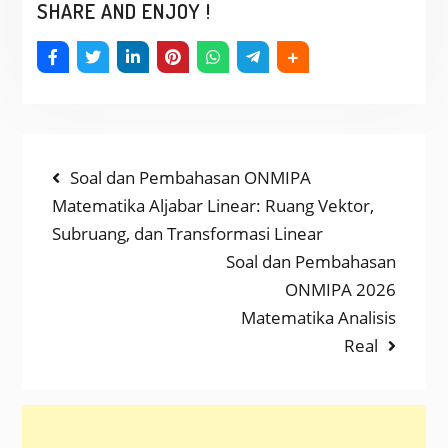
SHARE AND ENJOY !
NAVIGASI
Previous
Soal dan Pembahasan ONMIPA
post:
Matematika Aljabar Linear: Ruang Vektor,
POS
Subruang, dan Transformasi Linear
Next
Soal dan Pembahasan
post:
ONMIPA 2026
Matematika Analisis
Real