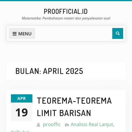
Skip
PROOFFICIAL.ID
to
Matematika: Pembahasan materi dan penyelesaian soal
content
Sear
MENU
BULAN:
APRIL 2025
TEOREMA-TEOREMA
APR
19
LIMIT BARISAN
prooffic
Analisis Real Lanjut
,