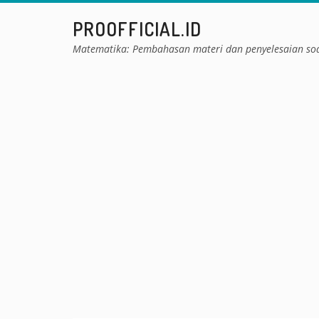
Skip
PROOFFICIAL.ID
to
content
Matematika: Pembahasan materi dan penyelesaian so