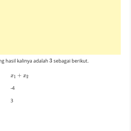
3
ng hasil kalinya adalah
3
sebagai berikut.
x_1+x_2
+
x
x
1
2
-4
3