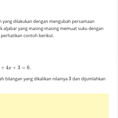
an yang dilakukan dengan mengubah persamaan
tuk aljabar yang masing-masing memuat suku dengan
 perhatikan contoh berikut.
+
4
+
x^2+4x+3=0.
3
=
0
.
x
3
h bilangan yang dikalikan nilainya
3
dan dijumlahkan