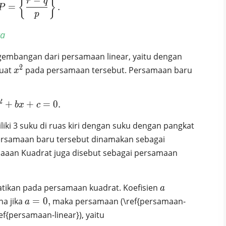
−
HP = \left\{\frac{r-q}{p}\right\}.
{
}
r
q
=
.
P
p
ta
ngembangan dari persamaan linear, yaitu dengan
2
x^2
uat
pada persamaan tersebut. Persamaan baru
x
2
+
ax^2 + bx +c = 0.
+
=
0
.
b
x
c
ki 3 suku di ruas kiri dengan suku dengan pangkat
persamaan baru tersebut dinamakan sebagai
amaaan Kuadrat juga disebut sebagai persamaan
a
atikan pada persamaan kuadrat. Koefisien
a
a=0,
na jika
=
0
,
maka persamaan (\ref{persamaan-
a
ef{persamaan-linear}), yaitu