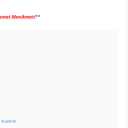
amat Menikmati
**
 kuadrat