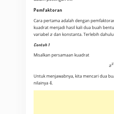
Pemfaktoran
Cara pertama adalah dengan pemfaktor
kuadrat menjadi hasil kali dua buah ben
x
variabel
dan konstanta. Terlebih dahulu
x
Contoh 1
Misalkan persamaan kuadrat
2
x
Untuk menjawabnya, kita mencari dua bua
4
nilainya
4
.