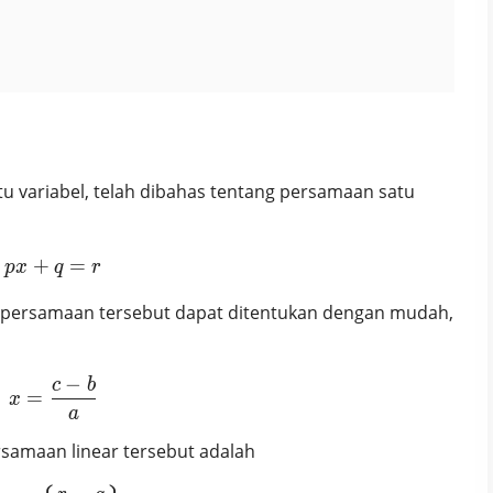
u variabel, telah dibahas tentang persamaan satu
+
px+q = r
=
p
x
q
r
i persamaan tersebut dapat ditentukan dengan mudah,
−
c
b
x = \frac{c-b}{a}
=
x
a
samaan linear tersebut adalah