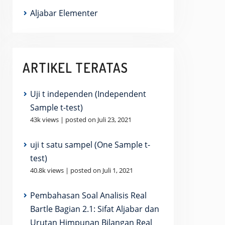
t x^2 + bx+ c & = 0 \\bx+c & = 0\end{aligned}
Aljabar Elementer
ARTIKEL TERATAS
Uji t independen (Independent
Sample t-test)
43k views
|
posted on Juli 23, 2021
uji t satu sampel (One Sample t-
test)
40.8k views
|
posted on Juli 1, 2021
Pembahasan Soal Analisis Real
Bartle Bagian 2.1: Sifat Aljabar dan
Urutan Himpunan Bilangan Real