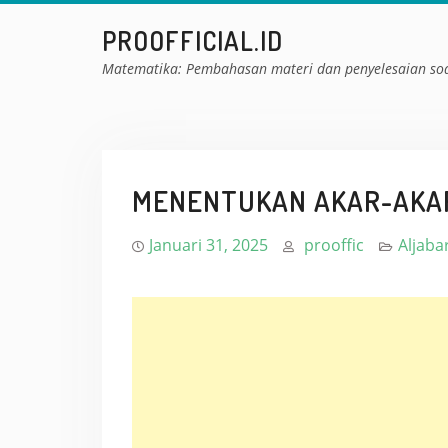
Skip
PROOFFICIAL.ID
to
content
Matematika: Pembahasan materi dan penyelesaian so
MENENTUKAN AKAR-AKA
Januari 31, 2025
prooffic
Aljaba