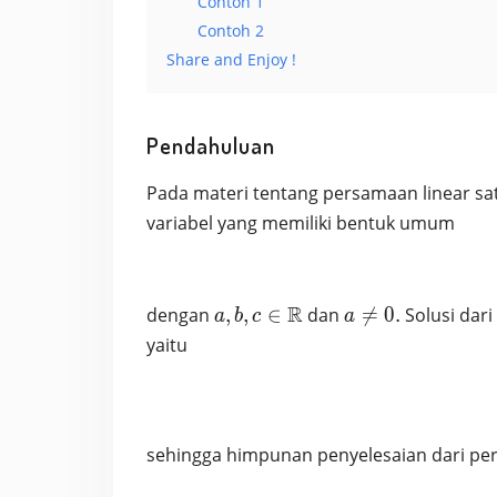
Contoh 1
Contoh 2
Share and Enjoy !
Pendahuluan
Pada materi tentang persamaan linear sat
variabel yang memiliki bentuk umum
a,b,c\in\mathbb{R}
R
a\neq
dengan
,
,
∈
dan

=
0
.
Solusi dar
a
b
c
a
0.
yaitu
sehingga himpunan penyelesaian dari per