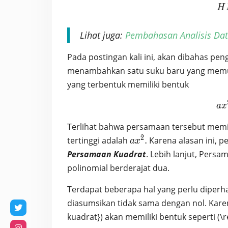
H
Lihat juga:
Pembahasan Analisis Da
Pada postingan kali ini, akan dibahas pe
menambahkan satu suku baru yang mem
yang terbentuk memiliki bentuk
a
x
Terlihat bahwa persamaan tersebut memili
2
ax^2.
tertinggi adalah
.
Karena alasan ini, 
a
x
Persamaan Kuadrat
. Lebih lanjut, Pers
polinomial berderajat dua.
Terdapat beberapa hal yang perlu diperh
diasumsikan tidak sama dengan nol. Kare
kuadrat}) akan memiliki bentuk seperti (\r