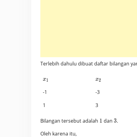
Terlebih dahulu dibuat daftar bilangan ya
x_1
x_2
x
x
1
2
-1
-3
1
3
1
3
Bilangan tersebut adalah
1
dan
3
.
Oleh karena itu,