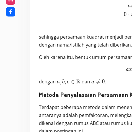
a
0
⋅
sehingga persamaan kuadrat menjadi pers
dengan nama/istilah yang telah diberikan
Oleh karena itu, bentuk umum persamaan
a
a,b,c\in\mathbb{R}
R
a\neq
dengan
,
,
∈
dan

=
0
.
a
b
c
a
0.
Metode Penyelesaian Persamaan 
Terdapat beberapa metode dalam menentu
antaranya adalah pemfaktoran, melengka
dikenal dengan rumus ABC atau rumus ku
dalam postingan ini.