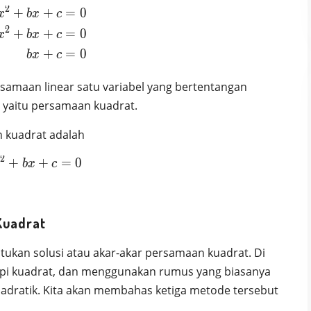
2
+
+
=
0
\begin{aligned} ax^2 + bx + c & = 0 \\0\cdo
x
b
x
c
2
+
+
=
0
x
b
x
c
+
=
0
b
x
c
amaan linear satu variabel yang bertentangan
, yaitu persamaan kuadrat.
 kuadrat adalah
2
+
ax^2 + bx + c = 0
+
=
0
x
b
x
c
Kuadrat
kan solusi atau akar-akar persamaan kuadrat. Di
pi kuadrat, dan menggunakan rumus yang biasanya
adratik. Kita akan membahas ketiga metode tersebut