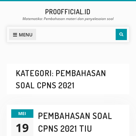
Skip
PROOFFICIAL.ID
to
Matematika: Pembahasan materi dan penyelesaian soal
content
Sear
MENU
KATEGORI:
PEMBAHASAN
SOAL CPNS 2021
PEMBAHASAN SOAL
MEI
19
CPNS 2021 TIU