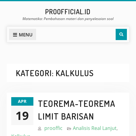
Skip
PROOFFICIAL.ID
to
Matematika: Pembahasan materi dan penyelesaian soal
content
Sear
MENU
KATEGORI:
KALKULUS
TEOREMA-TEOREMA
APR
19
LIMIT BARISAN
prooffic
Analisis Real Lanjut
,