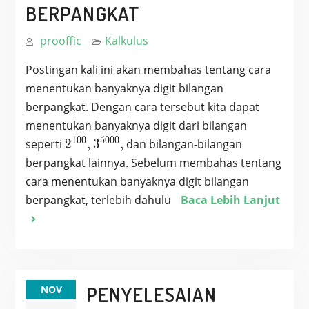
BERPANGKAT
prooffic
Kalkulus
Postingan kali ini akan membahas tentang cara
menentukan banyaknya digit bilangan
berpangkat. Dengan cara tersebut kita dapat
menentukan banyaknya digit dari bilangan
1
0
0
5
0
0
0
2^{100},
3^{5000},
seperti
2
,
3
,
dan bilangan-bilangan
berpangkat lainnya. Sebelum membahas tentang
cara menentukan banyaknya digit bilangan
berpangkat, terlebih dahulu
Baca Lebih Lanjut
PENYELESAIAN
NOV