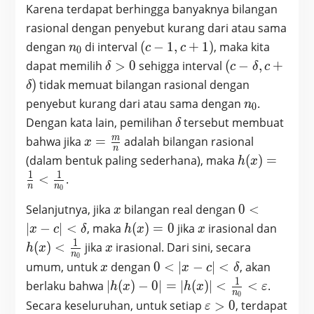
Karena terdapat berhingga banyaknya bilangan
rasional dengan penyebut kurang dari atau sama
n_0
(c-
dengan
di interval
(
−
1
,
+
1
)
, maka kita
n
c
c
0
1,c+1)
\delta>0
(c-
dapat memilih
>
0
sehigga interval
(
−
,
+
δ
c
δ
c
\delta,c+\delt
)
tidak memuat bilangan rasional dengan
δ
n_0
penyebut kurang dari atau sama dengan
.
n
0
\delta
Dengan kata lain, pemilihan
tersebut membuat
δ
x=\frac{m}
m
bahwa jika
=
adalah bilangan rasional
x
n
{n}
h(x)=\frac{
(dalam bentuk paling sederhana), maka
(
)
=
h
x
{n}<\frac{1
1
1
<
.
n
n
0
{n_0}
x
0<|x-c|
Selanjutnya, jika
bilangan real dengan
0
<
x
<\delta
h(x)=0
x
h(x)
∣
−
∣
<
, maka
(
)
=
0
jika
irasional dan
x
c
δ
h
x
x
<\fra
1
x
(
)
<
jika
irasional. Dari sini, secara
h
x
x
n
0
{n_0}
x
0<|x-c|
umum, untuk
dengan
0
<
∣
−
∣
<
, akan
x
x
c
δ
<\delta
1
|h(x)-0|=|h(x)|
berlaku bahwa
∣
(
)
−
0
∣
=
∣
(
)
∣
<
<
.
h
x
h
x
ε
n
0
<\frac{1}
\varepsilon>0
Secara keseluruhan, untuk setiap
>
0
, terdapat
ε