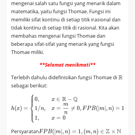
mengenai salah satu fungsi yang menarik dalam
matematika, yaitu fungsi Thomae. Fungsi ini
memiliki sifat kontinu di setiap titik irasional dan
tidak kontinu di setiap titik di rasional. Kita akan
membahas mengenai fungsi Thomae dan
beberapa sifat-sifat yang menarik yang fungsi
Thomae miliki.
**Selamat menikmati**
\math
R
Terlebih dahulu didefinisikan fungsi Thomae di
sebagai berikut:
⎧
⎪
⎪
⎪
h(x)= \begin{dcases} 0, 
R
Q
0
,
∈
−
x
⎨
m
1
/
,
=

=
0
,
(
∣
∣
,
)
=
1
,
(
(
)
=
⎪
⎪
n
x
F
P
B
m
n
m
h
x
⎩
⎪
n
1
,
=
0
x
FPB(|m|,n)=1,
Z
N
Persyaratan
(
∣
∣
,
)
=
1
,
(
,
)
∈
×
F
P
B
m
n
m
n