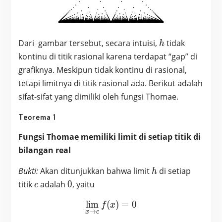
h
Dari gambar tersebut, secara intuisi,
tidak
h
kontinu di titik rasional karena terdapat “gap” di
grafiknya. Meskipun tidak kontinu di rasional,
tetapi limitnya di titik rasional ada. Berikut adalah
sifat-sifat yang dimiliki oleh fungsi Thomae.
Teorema 1
Fungsi Thomae memiliki limit di setiap titik di
bilangan real
h
Bukti:
Akan ditunjukkan bahwa limit
di setiap
h
c
0
titik
adalah
0
, yaitu
c
l
i
m
(
\lim_{x\to c} f(x) = 0
)
=
0
f
x
→
x
c