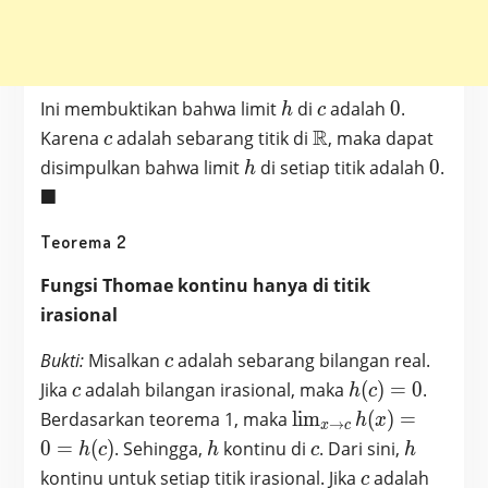
h
c
0
Ini membuktikan bahwa limit
di
adalah
0
.
h
c
c
\mathbb{R}
R
Karena
adalah sebarang titik di
, maka dapat
c
h
0
disimpulkan bahwa limit
di setiap titik adalah
0
.
h
\blacksquare
■
Teorema 2
Fungsi Thomae kontinu hanya di titik
irasional
c
Bukti:
Misalkan
adalah sebarang bilangan real.
c
c
h(c)=0
Jika
adalah bilangan irasional, maka
(
)
=
0
.
c
h
c
\lim_{x
Berdasarkan teorema 1, maka
l
i
m
(
)
=
h
x
→
x
c
\to c}
h
c
h
0
=
(
)
. Sehingga,
kontinu di
. Dari sini,
h
c
h
c
h
h(x)
c
kontinu untuk setiap titik irasional. Jika
adalah
c