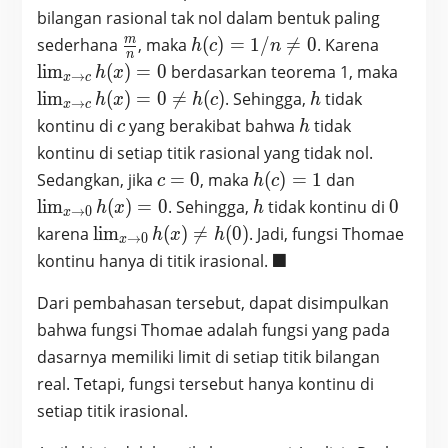
=0=h(c)
bilangan rasional tak nol dalam bentuk paling
\frac{m}
h(c)=1/n
\lim_{x
m
sederhana
, maka
(
)
=
1
/

=
0
. Karena
h
c
n
n
{n}
\neq 0
\to c}
\lim_
l
i
m
(
)
=
0
berdasarkan teorema 1, maka
h
x
→
x
c
h(x) =0
\to c}
h
l
i
m
(
)
=
0

=
(
)
. Sehingga,
tidak
h
x
h
c
h
→
x
c
h(x) 
c
h
kontinu di
yang berakibat bahwa
tidak
c
h
\neq
kontinu di setiap titik rasional yang tidak nol.
h(c)
c=0
h(c)=1
\lim_{x
Sedangkan, jika
=
0
, maka
(
)
=
1
dan
c
h
c
\to 0}
h
0
l
i
m
(
)
=
0
. Sehingga,
tidak kontinu di
0
h
x
h
→
0
x
h(x) =0
\lim_{x
karena
l
i
m
(
)

=
(
0
)
. Jadi, fungsi Thomae
h
x
h
→
0
x
\to 0}
\blacksquare
■
kontinu hanya di titik irasional.
h(x)
\neq
Dari pembahasan tersebut, dapat disimpulkan
h(0)
bahwa fungsi Thomae adalah fungsi yang pada
dasarnya memiliki limit di setiap titik bilangan
real. Tetapi, fungsi tersebut hanya kontinu di
setiap titik irasional.