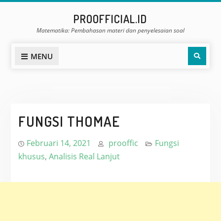
Skip
PROOFFICIAL.ID
to
Matematika: Pembahasan materi dan penyelesaian soal
content
Sear
MENU
FUNGSI THOMAE
Februari 14, 2021
prooffic
Fungsi
khusus
,
Analisis Real Lanjut