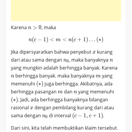
n>0
Karena
>
0
, maka
n
(
−
1
)
<
<
n(c-1)<m<n(c+1) … (*)
(
+
1
)
…
(
∗
)
n
c
m
n
c
x
Jika dipersyaratkan bahwa penyebut
kurang
x
n_0
n
dari atau sama dengan
, maka banyaknya
n
n
0
n
yang mungkin adalah berhingga banyak. Karena
m
berhingga banyak. maka banyaknya
yang
n
m
(*)
memenuhi
(
∗
)
juga berhingga. Akibatnya, ada
m
n
(*)
berhingga pasangan
dan
yang memenuhi
m
n
(
∗
)
. Jadi, ada berhingga banyaknya bilangan
x
rasional
dengan pembilang kurang dari atau
x
n_0
(c-
sama dengan
di interval
(
−
1
,
+
1
)
.
n
c
c
0
1,c+1)
Dari sini, kita telah membuktikan klaim tersebut.