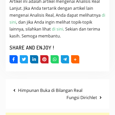
Artikel ini adalah artikel mengenai Analisis Real
Lanjut. Jika Anda tertarik dengan artikel lain
mengenai Analisis Real, Anda dapat melihatnya
di
sini
, dan jika Anda ingin melihat topik-topik
lainnya, silahkan lihat
di sini
. Sekian dan terima
kasih. Semoga membantu.
SHARE AND ENJOY !
NAVIGASI
Previous
Himpunan Buka di Bilangan Real
post:
Next
Fungsi Dirichlet
POS
post: