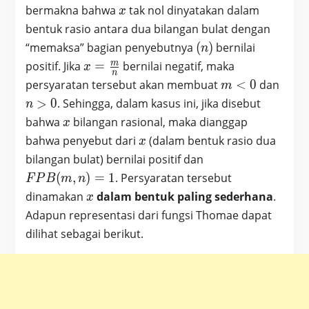
(m,n)\in
x
bermakna bahwa
tak nol dinyatakan dalam
x
\mathbb{Z}
bentuk rasio antara dua bilangan bulat dengan
\times
(n)
“memaksa” bagian penyebutnya
(
)
bernilai
n
\mathbb{N}
x=
m
positif. Jika
=
bernilai negatif, maka
x
n
\frac{m}
m<0
n>0
persyaratan tersebut akan membuat
<
0
dan
m
{n}
>
0
. Sehingga, dalam kasus ini, jika disebut
n
x
bahwa
bilangan rasional, maka dianggap
x
x
bahwa penyebut dari
(dalam bentuk rasio dua
x
FPB(m,n)=1
bilangan bulat) bernilai positif dan
(
,
)
=
1
. Persyaratan tersebut
F
P
B
m
n
x
dinamakan
dalam bentuk paling sederhana
.
x
Adapun representasi dari fungsi Thomae dapat
dilihat sebagai berikut.