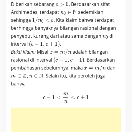
\varepsilon>0
Diberikan sebarang
>
0
. Berdasarkan sifat
ε
n_0 \in
N
Archimedes, terdapat
∈
sedemikian
n
0
\mathbb{N}
1/n_0 <
sehingga
1
/
<
. Kita klaim bahwa terdapat
n
ε
0
\varepsilon
berhingga banyaknya bilangan rasional dengan
n_0
penyebut kurang dari atau sama dengan
di
n
0
(c-
interval
(
−
1
,
+
1
)
.
c
c
1,c+1)
x=m/n
Bukti Klaim:
Misal
=
/
adalah bilangan
x
m
n
(c-
rasional di interval
(
−
1
,
+
1
)
. Berdasarkan
c
c
1,c+1)
x=m/n
m\in
pembahasan sebelumnya, maka
=
/
dan
x
m
n
\math
Z
N
∈
,
∈
. Selain itu, kita peroleh juga
m
n
n \in
bahwa
\math
m
c-1<\frac{m}{n}<c+1
−
1
<
<
+
1
c
c
n