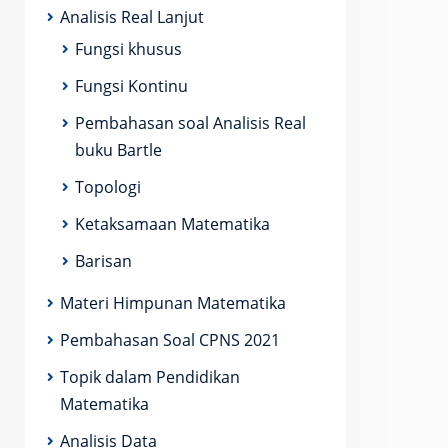
Analisis Real Lanjut
Fungsi khusus
Fungsi Kontinu
Pembahasan soal Analisis Real
buku Bartle
Topologi
m_{k = 1} ^{n} \frac{1}{z_k }\right)
Ketaksamaan Matematika
Barisan
Materi Himpunan Matematika
Pembahasan Soal CPNS 2021
Topik dalam Pendidikan
{1}{z_k } \right) &= \left( \sum_{k = 1} ^{n} \bar{z
Matematika
Analisis Data