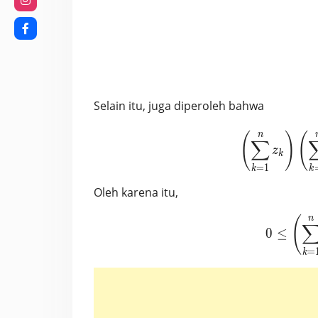
Selain itu, juga diperoleh bahwa
n
(
)
(
∑
z
k
=
1
k
k
Oleh karena itu,
n
(
0
≤
=
k