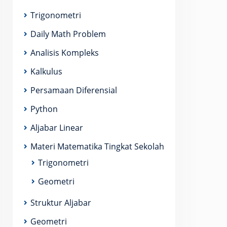
Trigonometri
Daily Math Problem
Analisis Kompleks
Kalkulus
Persamaan Diferensial
Python
Aljabar Linear
Materi Matematika Tingkat Sekolah
Trigonometri
right) \left(\sum_{k = 1} ^{n} \frac{1}{z_k } \right
Geometri
Struktur Aljabar
Geometri