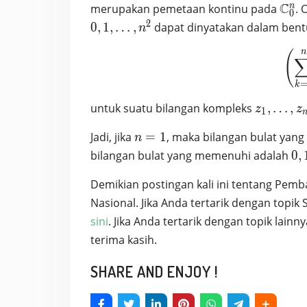
\ma
C
n
merupakan pemetaan kontinu pada
. 
0
^n
2
0
,
1
,
…
,
dapat dinyatakan dalam bent
n
n
(
k
z_1, …, 
untuk suatu bilangan kompleks
,
…
,
z
z
1
\in
n
Jadi, jika
=
1
, maka bilangan bulat ya
\mathb
n
=
0,
bilangan bulat yang memenuhi adalah
0
,
1
1,
Demikian postingan kali ini tentang Pem
…
n^
Nasional. Jika Anda tertarik dengan top
sini
. Jika Anda tertarik dengan topik lainn
terima kasih.
SHARE AND ENJOY !