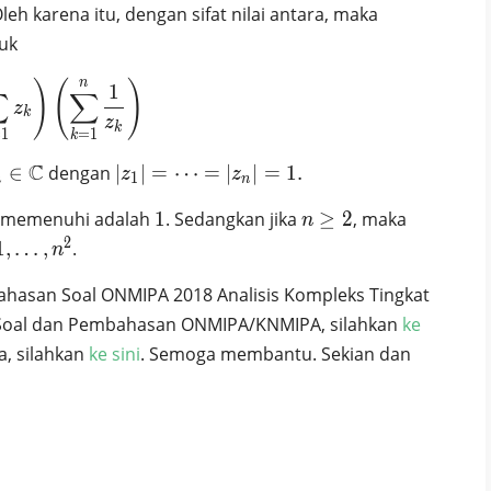
thbb{C}_0
0,
Oleh karena itu, dengan sifat nilai antara, maka
1,
uk
…,
n^2
n
)
(
)
\left( \sum_{k = 1} ^{n} z_k\right) \left( \su
1
∑
∑
z
k
z
k
=
1
=
1
k
z_n
C
|z_1|
∈
dengan
∣
∣
=
⋯
=
∣
∣
=
1
.
z
z
1
n
n
=
1
n
ng memenuhi adalah
1
. Sedangkan jika
≥
2
, maka
b{C}
\cdots
n
\geq
2
=
1
,
…
,
.
n
2
|z_n|
bahasan Soal ONMIPA 2018 Analisis Kompleks Tingkat
,
= 1.
2
ik Soal dan Pembahasan ONMIPA/KNMIPA, silahkan
ke
ya, silahkan
ke sini
. Semoga membantu. Sekian dan