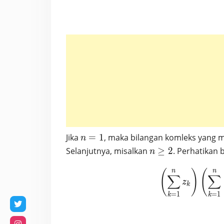
n
Jika
=
1
, maka bilangan komleks yang 
n
=
n
Selanjutnya, misalkan
≥
2
. Perhatikan
n
1
\geq
2
n
n
(
)
(
∑
∑
z
k
=
1
=
1
k
k