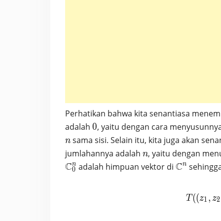
Perhatikan bahwa kita senantiasa mene
0
adalah
0
, yaitu dengan cara menyusunny
sama sisi. Selain itu, kita juga akan s
n
n
jumlahannya adalah
, yaitu dengan men
n
C
\mathbb{
C
n
n
adalah himpuan vektor di
sehingga 
0
(
(
,
T
z
z
1
2