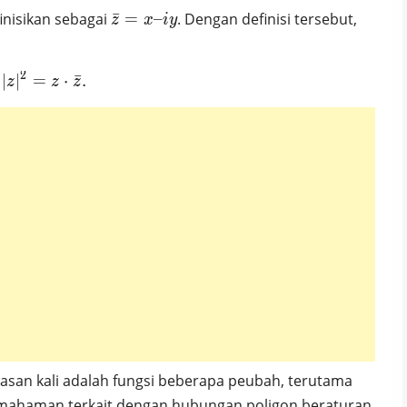
}
\bar{z}
finisikan sebagai
ˉ
=
–
. Dengan definisi tersebut,
z
x
i
y
= x – iy
2
∣
∣
=
|z|^2 = z \cdot \bar{z}.
⋅
ˉ
.
z
z
z
hasan kali adalah fungsi beberapa peubah, terutama
 pemahaman terkait dengan hubungan poligon beraturan