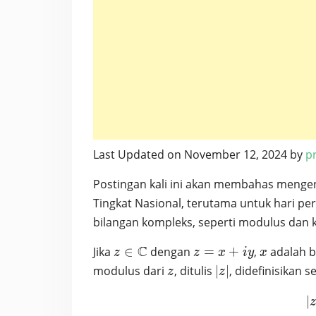
Last Updated on November 12, 2024 by
pr
Postingan kali ini akan membahas menge
Tingkat Nasional, terutama untuk hari pe
bilangan kompleks, seperti modulus dan 
z \in
C
z
x
Jika
∈
dengan
=
+
,
adalah b
z
z
x
i
y
x
\mathbb{C}
=
z
|z|
modulus dari
, ditulis
∣
∣
, didefinisikan s
z
z
x
+
∣
z
iy