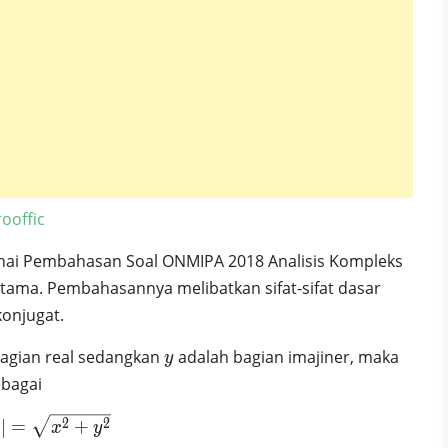
ooffic
nai Pembahasan Soal ONMIPA 2018 Analisis Kompleks
rtama. Pembahasannya melibatkan sifat-sifat dasar
konjugat.
y
agian real sedangkan
adalah bagian imajiner, maka
y
ebagai
|z| =\sqrt{ x^2 +y^2}
2
2
∣
=
+
x
y