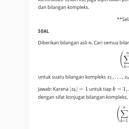
dan bilangan kompleks.
**Se
SOAL
n
Diberikan bilangan asli
. Cari semua bil
n
n
(
k
z_1, …, 
untuk suatu bilangan kompleks
,
…
,
z
z
1
\in
|z_k|
k
Jawab: Karena
∣
∣
=
1
untuk tiap
=
1
,
\mathb
z
k
k
= 1
=
dengan sifat konjugat bilangan kompleks,
1,
…,
n
(
∑
n
=
1
k