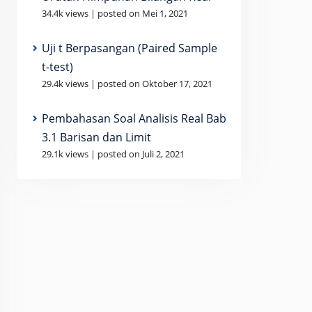
34.4k views
|
posted on Mei 1, 2021
Uji t Berpasangan (Paired Sample
t-test)
29.4k views
|
posted on Oktober 17, 2021
Pembahasan Soal Analisis Real Bab
3.1 Barisan dan Limit
29.1k views
|
posted on Juli 2, 2021
hbb{C}_0
 z_k \right|^2