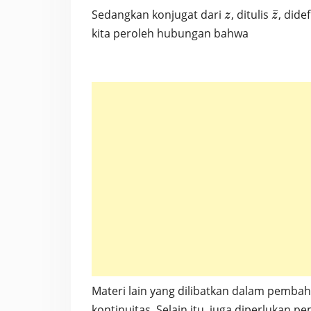
z
\bar{z
Sedangkan konjugat dari
, ditulis
ˉ
, dide
z
z
kita peroleh hubungan bahwa
Materi lain yang dilibatkan dalam pemba
kontinuitas. Selain itu, juga diperlukan