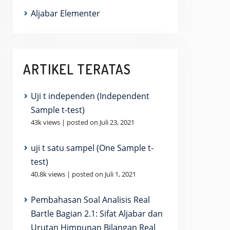
Aljabar Elementer
ARTIKEL TERATAS
Uji t independen (Independent
_{k = 1} ^{n} \frac{1}{z_k } \right) = \left(\sum_{
Sample t-test)
43k views
|
posted on Juli 23, 2021
uji t satu sampel (One Sample t-
ft( \sum_{k = 1} ^{n} \frac{1}{z_k }\right) \leq n^2
test)
40.8k views
|
posted on Juli 1, 2021
Pembahasan Soal Analisis Real
Bartle Bagian 2.1: Sifat Aljabar dan
Urutan Himpunan Bilangan Real