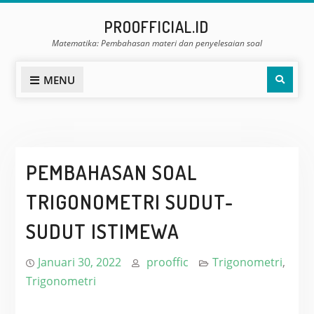
Skip
PROOFFICIAL.ID
to
Matematika: Pembahasan materi dan penyelesaian soal
content
Sear
MENU
PEMBAHASAN SOAL
TRIGONOMETRI SUDUT-
SUDUT ISTIMEWA
Januari 30, 2022
prooffic
Trigonometri
,
Trigonometri