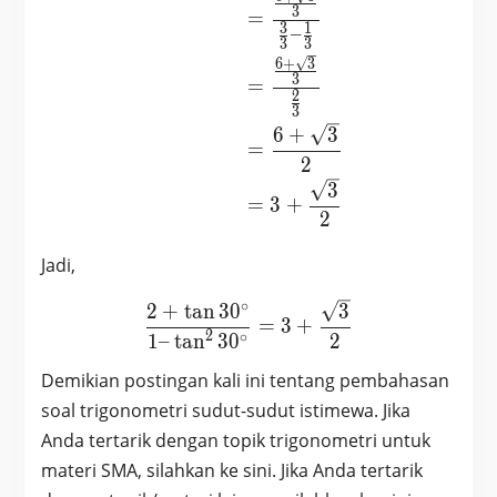
3
=
3
1
–
3
3
6
+
3
3
=
2
3
6
+
3
=
2
3
=
3
+
2
Jadi,
∘
\frac{2 + \tan 30^{\circ}
2
+
t
a
n
3
0
3
=
3
+
2
∘
2
1
–
t
a
n
3
0
Demikian postingan kali ini tentang pembahasan
soal trigonometri sudut-sudut istimewa. Jika
Anda tertarik dengan topik trigonometri untuk
materi SMA, silahkan ke sini. Jika Anda tertarik