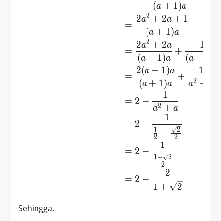
(
+
1
)
a
a
2
2
+
2
+
1
a
a
=
(
+
1
)
a
a
2
2
+
2
1
a
a
=
+
(
+
1
)
(
+
1
)
a
a
a
a
2
(
+
1
)
1
a
a
=
+
2
(
+
1
)
+
a
a
a
a
1
=
2
+
2
+
a
a
1
=
2
+
2
1
+
2
2
1
=
2
+
1
+
2
2
2
=
2
+
1
+
2
Sehingga,