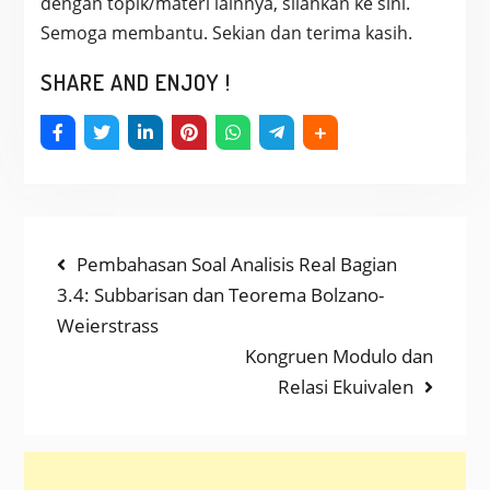
dengan topik/materi lainnya, silahkan ke sini.
Semoga membantu. Sekian dan terima kasih.
SHARE AND ENJOY !
NAVIGASI
Previous
Pembahasan Soal Analisis Real Bagian
post:
3.4: Subbarisan dan Teorema Bolzano-
POS
Weierstrass
Next
Kongruen Modulo dan
post:
Relasi Ekuivalen