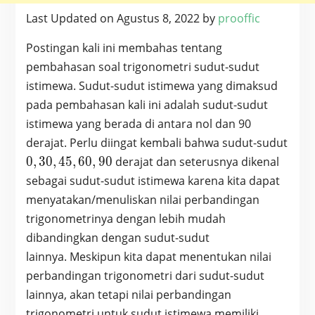
Last Updated on Agustus 8, 2022 by
prooffic
Postingan kali ini membahas tentang
pembahasan soal trigonometri sudut-sudut
istimewa. Sudut-sudut istimewa yang dimaksud
pada pembahasan kali ini adalah sudut-sudut
istimewa yang berada di antara nol dan 90
derajat. Perlu diingat kembali bahwa sudut-sudut
0,
0
,
3
0
,
4
5
,
6
0
,
9
0
derajat dan seterusnya dikenal
30,
sebagai sudut-sudut istimewa karena kita dapat
45,
menyatakan/menuliskan nilai perbandingan
60,
trigonometrinya dengan lebih mudah
90
dibandingkan dengan sudut-sudut
lainnya. Meskipun kita dapat menentukan nilai
perbandingan trigonometri dari sudut-sudut
lainnya, akan tetapi nilai perbandingan
trigonometri untuk sudut istimewa memiliki