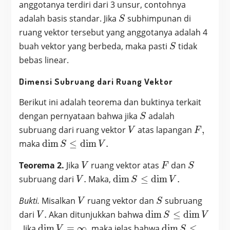
anggotanya terdiri dari 3 unsur, contohnya
S
adalah basis standar. Jika
subhimpunan di
S
ruang vektor tersebut yang anggotanya adalah 4
S
buah vektor yang berbeda, maka pasti
tidak
S
bebas linear.
Dimensi Subruang dari Ruang Vektor
Berikut ini adalah teorema dan buktinya terkait
S
dengan pernyataan bahwa jika
adalah
S
V
F,
subruang dari ruang vektor
atas lapangan
,
V
F
\dim
maka
d
i
m
≤
d
i
m
.
S
V
S
V
F
S
Teorema 2.
Jika
ruang vektor atas
dan
\leq
V
F
S
\dim
V.
\dim
subruang dari
.
Maka,
d
i
m
≤
d
i
m
.
V
S
V
V.
S
V
S
Bukti.
Misalkan
ruang vektor dan
subruang
\leq
V
S
V.
\dim
\dim
dari
.
Akan ditunjukkan bahwa
d
i
m
≤
d
i
m
V
S
V
V.
S
\dim
\dim
. Jika
d
i
m
=
∞
,
maka jelas bahwa
d
i
m
≤
V
S