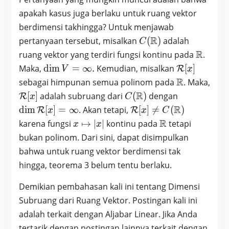
V
apakah kasus juga berlaku untuk ruang vektor
berdimensi takhingga? Untuk menjawab
C(\mathbb{R})
R
pertanyaan tersebut, misalkan
(
)
adalah
C
\math
R
ruang vektor yang terdiri fungsi kontinu pada
.
\dim
\mathcal{R
Maka,
d
i
m
=
∞
.
Kemudian, misalkan
[
]
R
V
x
V =
[x]
\mathbb{R
R
sebagai himpunan semua polinom pada
. Maka,
\infty.
\mathcal{R}
C(\mathbb{R})
R
\dim
[
]
adalah subruang dari
(
)
dengan
R
x
C
[x]
\mathcal{
\mathcal{R}[x]
R
d
i
m
[
]
=
∞
. Akan tetapi,
[
]

=
(
)
R
R
x
x
C
[x] = \infty
\neq
x
\mathbb{R}
R
karena fungsi
↦
∣
∣
kontinu pada
tetapi
x
x
C(\mathbb{R})
\mapsto
bukan polinom. Dari sini, dapat disimpulkan
|x|
bahwa untuk ruang vektor berdimensi tak
hingga, teorema 3 belum tentu berlaku.
Demikian pembahasan kali ini tentang Dimensi
Subruang dari Ruang Vektor. Postingan kali ini
adalah terkait dengan Aljabar Linear. Jika Anda
tertarik dengan postingan lainnya terkait dengan