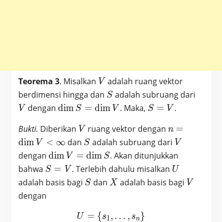
V
Teorema 3
. Misalkan
adalah ruang vektor
V
S
V
berdimensi hingga dan
adalah subruang dari
S
\dim
S
dengan
d
i
m
=
d
i
m
. Maka,
=
.
V
S
V
S
V
S =
=
V
n =
Bukti.
Diberikan
ruang vektor dengan
=
\dim
V
V
n
\dim
V
S
V
d
i
m
<
∞
dan
adalah subruang dari
V
S
V
V <
\dim
dengan
d
i
m
=
d
i
m
. Akan ditunjukkan
V
S
\infty
V =
S=V
U
bahwa
=
. Terlebih dahulu misalkan
S
V
U
\dim
S
X
V
adalah basis bagi
dan
adalah basis bagi
S
X
V
S
dengan
=
{
,
U=\{s_1, …, s_n\}
…
,
}
U
s
s
1
n