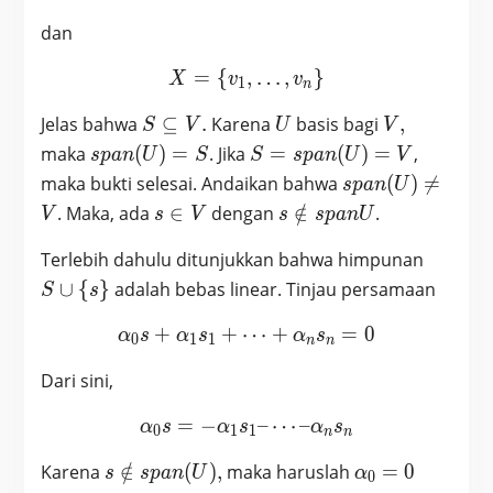
dan
=
{
X = \{v_1, …, v_n\}
,
…
,
}
X
v
v
1
n
S
U
V,
Jelas bahwa
⊆
.
Karena
basis bagi
,
S
V
U
V
\subseteq
span
S =
maka
(
)
=
. Jika
=
(
)
=
,
s
p
a
n
U
S
S
s
p
a
n
U
V
V.
(U)
span
span
maka bukti selesai. Andaikan bahwa
(
)

=
s
p
a
n
U
= S
(U)
(U)
s
s
. Maka, ada
∈
dengan
∈
/
.
V
s
V
s
s
p
a
n
U
=V
\neq
\in
\notin
V
S
Terlebih dahulu ditunjukkan bahwa himpunan
V
span
\cup
U
∪
{
}
adalah bebas linear. Tinjau persamaan
S
s
\
{s\}
+
+
⋯
\alpha_0 s + \alpha_1 s_1
+
=
0
α
s
α
s
α
s
0
1
1
n
n
Dari sini,
=
−
\alpha_0 s = -\alpha_1 s_
–
⋯
–
α
s
α
s
α
s
0
1
1
n
n
s
\alpha_0
Karena
∈
/
(
)
,
maka haruslah
=
0
s
s
p
a
n
U
α
0