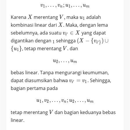
,
…
,
;
v_1, …, v_n; u_1, …, u_m
,
…
,
v
v
u
u
1
1
n
m
X
V,
u_1
Karena
merentang
,
maka
adalah
X
V
u
1
X.
kombinasi linear dari
.
Maka, dengan lema
X
v_{i^{\prime}}
sebelumnya, ada suatu
∈
yang dapat
v
X
′
i
\in X
_1
(X-\
digantikan dengan
sehingga
(
−
{
)
∪
X
v
′
1
}
i
{v_{i^{\prime}\}})
V.
{
}
, tetap merentang
.
dan
u
V
1
\cup \{u_1\}
,
…
u_2, …, u_m
,
u
u
2
m
bebas linear. Tanpa mengurangi keumuman,
v_{i^{\prime}}
dapat diasumsikan bahwa
=
.
Sehingga,
v
v
′
1
i
= v_1.
bagian pertama pada
,
,
…
,
u_1, v_2, …, v_n; u_2, …
;
,
…
,
u
v
v
u
u
1
2
2
n
m
V
tetap merentang
dan bagian keduanya bebas
V
linear.