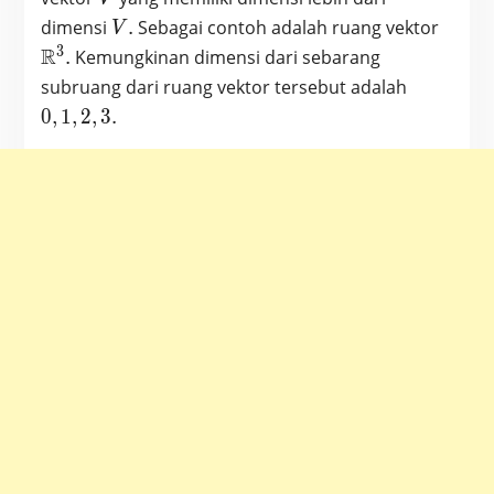
V.
\mat
dimensi
.
Sebagai contoh adalah ruang vektor
V
3
R
.
Kemungkinan dimensi dari sebarang
0,1,2,3.
subruang dari ruang vektor tersebut adalah
0
,
1
,
2
,
3
.