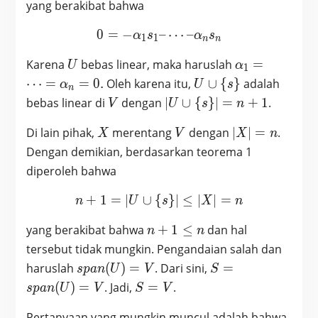
\notin
= 0
yang berakibat bahwa
span
(U),
0
=
−
0 = -\alpha_1 s_1 – \cdot
–
⋯
–
α
s
α
s
1
1
n
n
U
\alpha_1
Karena
bebas linear, maka haruslah
=
U
α
1
= \cdots
U
⋯
=
=
0
.
Oleh karena itu,
∪
{
}
adalah
α
U
s
n
=
\cup
V
|U
bebas linear di
dengan
∣
∪
{
}
∣
=
+
1
.
V
U
s
n
\alpha_n
\
\cup
= 0.
X
V
{s\}
|X|
Di lain pihak,
merentang
dengan
∣
∣
=
.
\
X
V
X
n
=
{s\}|
Dengan demikian, berdasarkan teorema 1
n
=
diperoleh bahwa
n+1
+
1
=
∣
∪
{
n + 1 = |U \cup \{s\}| \le
}
∣
≤
∣
∣
=
n
U
s
X
n
n
yang berakibat bahwa
+
1
≤
dan hal
n
n
+1
tersebut tidak mungkin. Pengandaian salah dan
\leq
span
S
haruslah
(
)
=
. Dari sini,
=
s
p
a
n
U
V
S
n
(U)
=span
S
(
)
=
. Jadi,
=
.
s
p
a
n
U
V
S
V
= V
(U) =
=
V
Pertanyaan yang mungkin muncul adalah bahwa