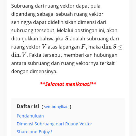
Subruang dari ruang vektor dapat pula
dipandang sebagai sebuah ruang vektor
sehingga dapat didefinisikan dimensi dari
subruang tersebut. Melalui postingan ini, akan
S
ditunjukkan bahwa jika
adalah subruang dari
S
V
F,
\dim
ruang vektor
atas lapangan
,
maka
d
i
m
≤
V
F
S
S
d
i
m
.
Fakta tersebut memberikan hubungan
V
\leq
antara subruang dan ruang vektornya terkait
\dim
dengan dimensinya.
V.
**Selamat menikmati**
Daftar Isi
sembunyikan
Pendahuluan
Dimensi Subruang dari Ruang Vektor
Share and Enjoy !