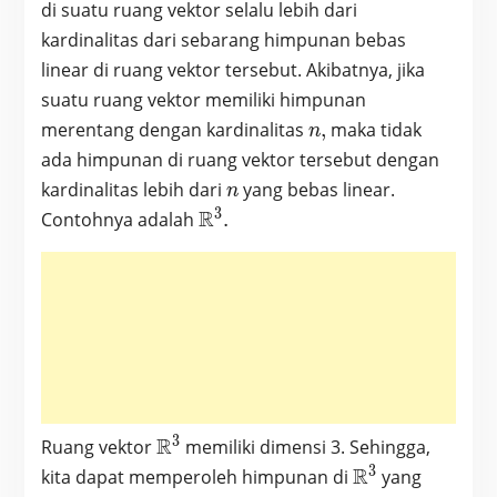
di suatu ruang vektor selalu lebih dari
kardinalitas dari sebarang himpunan bebas
linear di ruang vektor tersebut. Akibatnya, jika
suatu ruang vektor memiliki himpunan
n,
merentang dengan kardinalitas
,
maka tidak
n
ada himpunan di ruang vektor tersebut dengan
n
kardinalitas lebih dari
yang bebas linear.
n
3
\mathbb{R}^3.
R
Contohnya adalah
.
3
\mathbb{R}^3
R
Ruang vektor
memiliki dimensi 3. Sehingga,
3
\mathbb{R}^3
R
kita dapat memperoleh himpunan di
yang