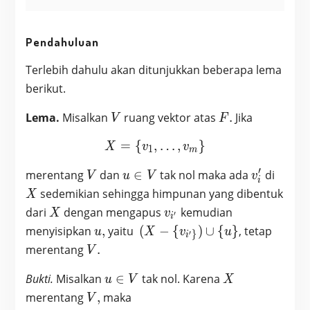
Pendahuluan
Terlebih dahulu akan ditunjukkan beberapa lema
berikut.
V
F.
Lema.
Misalkan
ruang vektor atas
.
Jika
V
F
=
{
,
X = \{v_1, …, v_m\}
…
,
}
X
v
v
1
m
′
V
u
v_i^{\pri
X
merentang
dan
∈
tak nol maka ada
di
V
u
V
v
i
\in
sedemikian sehingga himpunan yang dibentuk
X
V
X
v_{i^{\prime}}
dari
dengan mengapus
kemudian
X
v
′
i
u,
(X-\
menyisipkan
,
yaitu
(
−
{
)
∪
{
}
, tetap
u
X
v
u
′
}
i
{v_{i^{\prime}\}})
V.
merentang
.
V
\cup \{u\}
u
X
Bukti.
Misalkan
∈
tak nol. Karena
u
V
X
\in
V,
merentang
,
maka
V
V