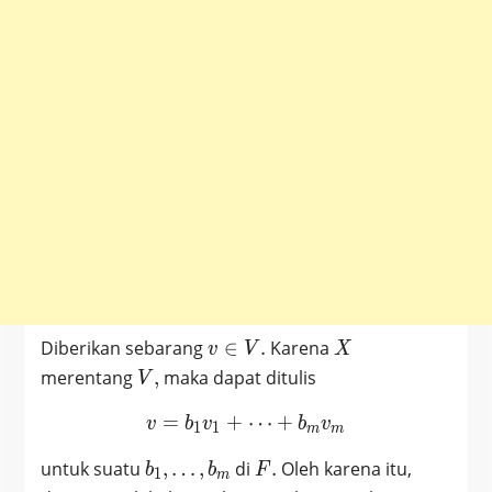
v
X
Diberikan sebarang
∈
.
Karena
v
V
X
\in
V,
merentang
,
maka dapat ditulis
V
V.
=
+
v = b_1 v_1 + \cdots + 
⋯
+
v
b
v
b
v
1
1
m
m
b_1,
F.
untuk suatu
,
…
,
di
.
Oleh karena itu,
b
b
F
1
m