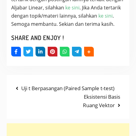
Aljabar Linear, silahkan
ke sini
. Jika Anda tertarik
dengan topik/materi lainnya, silahkan
ke sini
.
Semoga membantu. Sekian dan terima kasih.
SHARE AND ENJOY !
NAVIGASI
Previous
Uji t Berpasangan (Paired Sample t-test)
post:
Next
Eksistensi Basis
POS
post:
Ruang Vektor