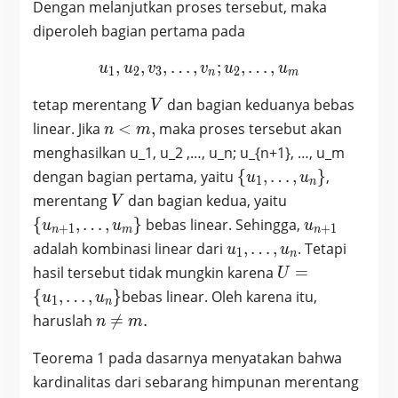
Dengan melanjutkan proses tersebut, maka
diperoleh bagian pertama pada
,
,
,
…
,
u_1, u_2, v_3, …, v_n; u
;
,
…
,
u
u
v
v
u
u
1
2
3
2
n
m
V
tetap merentang
dan bagian keduanya bebas
V
n
linear. Jika
<
,
maka proses tersebut akan
n
m
<
menghasilkan u_1, u_2 ,…, u_n; u_{n+1}, …, u_m
m,
\{
dengan bagian pertama, yaitu
{
,
…
,
}
,
u
u
1
n
u_1,
V
\
merentang
dan bagian kedua, yaitu
V
…,
{u_{n+1},
u_{n+1}
{
,
…
,
}
bebas linear. Sehingga,
u
u
u
+
1
+
1
n
m
n
u_n
…, u_m\}
u_1,
adalah kombinasi linear dari
,
…
,
. Tetapi
u
u
1
\}
n
…,
U = \
hasil tersebut tidak mungkin karena
=
U
u_n
{u_1,
{
,
…
,
}
bebas linear. Oleh karena itu,
u
u
1
n
…,
n
haruslah

=
.
n
m
u_n\}
\neq
Teorema 1 pada dasarnya menyatakan bahwa
m.
kardinalitas dari sebarang himpunan merentang