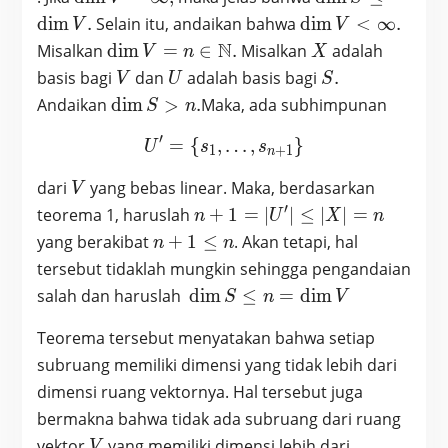
\leq
V =
S
\dim
d
i
m
.
Selain itu, andaikan bahwa
d
i
m
<
∞
.
V
V
\dim
\infty,
\leq
V <
\dim V = n
N
X
Misalkan
d
i
m
=
∈
.
Misalkan
adalah
V
n
X
V
\dim
\infty.
\in
V
U
S.
basis bagi
dan
adalah basis bagi
.
V
U
S
V.
\mathbb{N}.
\dim
Andaikan
d
i
m
>
.
Maka, ada subhimpunan
S
n
S >
′
=
{
,
U^{\prime} = \{s_1, …, 
…
,
}
n.
U
s
s
1
+
1
n
V
dari
yang bebas linear. Maka, berdasarkan
V
′
n+1 =
teorema 1, haruslah
+
1
=
∣
∣
≤
∣
∣
=
n
U
X
n
|U^{\prime}|
n+1
yang berakibat
+
1
≤
. Akan tetapi, hal
n
n
\leq |X| = n
\leq
tersebut tidaklah mungkin sehingga pengandaian
n
\dim
salah dan haruslah
d
i
m
≤
=
d
i
m
S
n
V
S
Teorema tersebut menyatakan bahwa setiap
\leq
n =
subruang memiliki dimensi yang tidak lebih dari
\dim
dimensi ruang vektornya. Hal tersebut juga
V
bermakna bahwa tidak ada subruang dari ruang
V
vektor
yang memiliki dimensi lebih dari
V