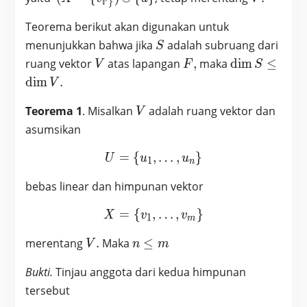
′
}
i
{v_{i^{\prime}\}})
Teorema berikut akan digunakan untuk
\cup \{u\}
S
menunjukkan bahwa jika
adalah subruang dari
S
V
F,
\dim
ruang vektor
atas lapangan
,
maka
d
i
m
≤
V
F
S
S
d
i
m
.
V
\leq
V
\dim
Teorema 1
. Misalkan
adalah ruang vektor dan
V
V.
asumsikan
=
{
,
U = \{u_1, …, u_n\}
…
,
}
U
u
u
1
n
bebas linear dan himpunan vektor
=
{
,
X = \{v_1, …, v_m\}
…
,
}
X
v
v
1
m
V.
n
merentang
.
Maka
≤
V
n
m
\leq
Bukti.
Tinjau anggota dari kedua himpunan
m
tersebut