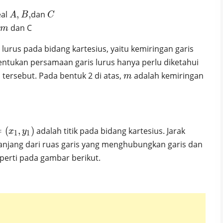
A,
C
eal
,
,
dan
A
B
C
B,
m
l
dan C
m
urus pada bidang kartesius, yaitu kemiringan garis
nentukan persamaan garis lurus hanya perlu diketahui
m
s tersebut. Pada bentuk 2 di atas,
adalah kemiringan
m
=
(
,
)
adalah titik pada bidang kartesius. Jarak
x
y
1
1
1,
anjang dari ruas garis yang menghubungkan garis dan
)
irc
perti pada gambar berikut.