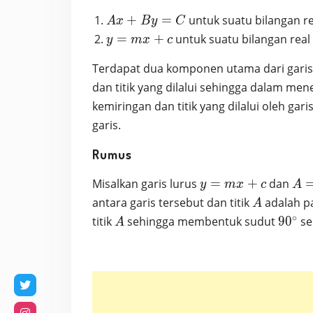
Ax+By
+
=
untuk suatu bilangan r
A
x
B
y
C
= C
y=mx+c
=
+
untuk suatu bilangan rea
y
m
x
c
Terdapat dua komponen utama dari garis l
dan titik yang dilalui sehingga dalam me
kemiringan dan titik yang dilalui oleh gari
garis.
Rumus
y=mx+c
A=
Misalkan garis lurus
=
+
dan
y
m
x
c
A
(x_
A
antara garis tersebut dan titik
adalah p
A
y_1
∘
A
90^\c
titik
sehingga membentuk sudut
9
0
se
A