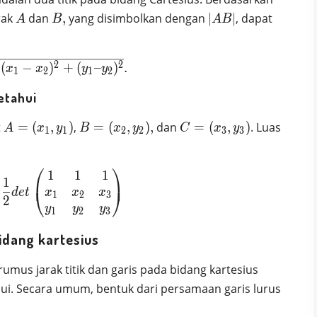
A
B,
|AB|
rak
dan
,
yang disimbolkan dengan
∣
∣
, dapat
A
B
A
B
|AB| = \sqrt{(x_1-x_2)^2 + (y_1 – y_2)^2}.
2
2
(
−
)
+
(
–
)
.
x
x
y
y
1
2
1
2
etahui
A=
B=
C=
t
=
(
,
)
,
=
(
,
)
,
dan
=
(
,
)
. Luas
A
x
y
B
x
y
C
x
y
1
1
2
2
3
3
(x_1,
(x_2,
(x_3,
y_1)
y_2),
y_3)
⎛
⎞
1
1
1
|ABC| = \frac12 det \left( \begin{matrix} 1 &
1
⎜
⎟
⎝
⎠
x
x
x
d
e
t
1
2
3
2
y
y
y
1
2
3
bidang kartesius
us jarak titik dan garis pada bidang kartesius
ui. Secara umum, bentuk dari persamaan garis lurus