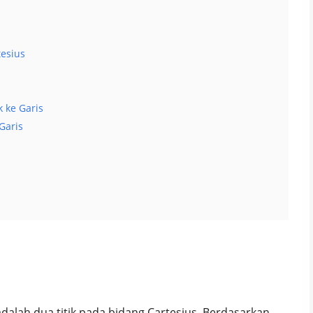
tesius
 ke Garis
Garis
dalah dua titik pada bidang Cartesius. Berdasarkan