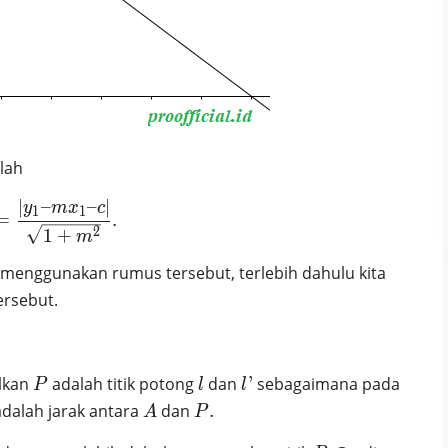
lah
∣
–
–
∣
d = \frac{|y_1 – mx_1 – c|}{\sqrt{1+m^2}}.
y
m
x
c
1
1
=
.
2
1
+
m
enggunakan rumus tersebut, terlebih dahulu kita
ersebut.
P
l
l’
alkan
adalah titik potong
dan
’
sebagaimana pada
P
l
l
A
P.
dalah jarak antara
dan
.
A
P