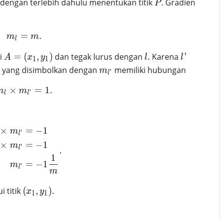
P
dengan terlebih dahulu menentukan titik
. Gradien
P
=
m_l = m.
.
m
m
l
A =
l.
l’
ui
=
(
,
)
dan tegak lurus dengan
.
Karena
’
A
x
y
l
l
1
1
(x_1,
m_{l’}
yang disimbolkan dengan
memiliki hubungan
m
’
l
y_1)
×
m_l \times m_{l’} = 1.
=
1
.
m
m
’
l
l
×
=
−
1
\begin{aligned} m_l \times m_{l’} & = -1 \\ m
m
’
l
×
=
−
1
m
’
l
.
1
=
−
1
m
’
l
m
(x_1,
i titik
(
,
)
.
x
y
1
1
y_1).