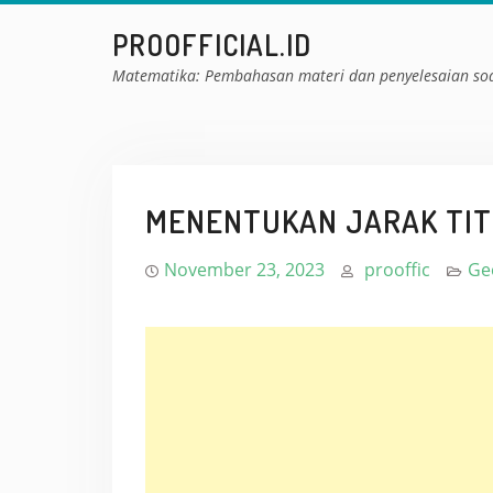
Skip
PROOFFICIAL.ID
to
content
Matematika: Pembahasan materi dan penyelesaian so
MENENTUKAN JARAK TITI
November 23, 2023
prooffic
Ge