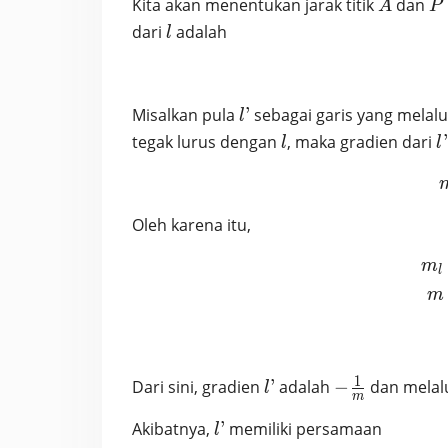
A
P
Kita akan menentukan jarak titik
dan
A
P
l
dari
adalah
l
l’
Misalkan pula
’
sebagai garis yang melal
l
l
l’
tegak lurus dengan
, maka gradien dari
’
l
l
Oleh karena itu,
m
l
m
1
l’
-
Dari sini, gradien
’
adalah
−
dan melalu
l
m
\frac1m
l’
Akibatnya,
’
memiliki persamaan
l