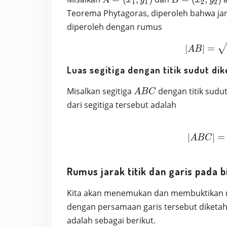
A
x
y
B
x
y
1
1
2
2
(x_1,y_1)
(x_2,y_2)
Teorema Phytagoras, diperoleh bahwa ja
diperoleh dengan rumus
∣
∣
=
A
B
Luas segitiga dengan titik sudut dik
ABC
Misalkan segitiga
dengan titik sudu
A
B
C
dari segitiga tersebut adalah
∣
∣
=
A
B
C
Rumus jarak titik dan garis pada 
Kita akan menemukan dan membuktikan rum
dengan persamaan garis tersebut diketah
adalah sebagai berikut.