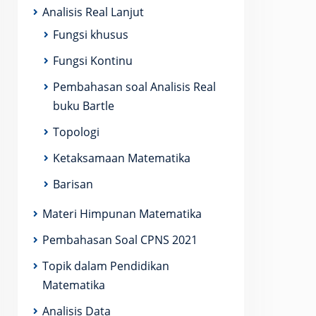
Analisis Real Lanjut
Fungsi khusus
Fungsi Kontinu
Pembahasan soal Analisis Real
buku Bartle
Topologi
Ketaksamaan Matematika
 1 & 1 \\ x_1 & x_2 & x_3 \\ y_1 & y_2 & y_3 \end{ma
Barisan
Materi Himpunan Matematika
Pembahasan Soal CPNS 2021
Topik dalam Pendidikan
Matematika
Analisis Data