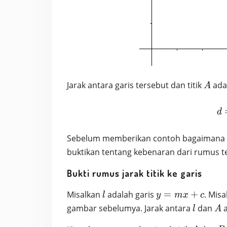
A
Jarak antara garis tersebut dan titik
ada
A
d
Sebelum memberikan contoh bagaimana m
buktikan tentang kebenaran dari rumus t
Bukti rumus jarak titik ke garis
l
y=mx+c
Misalkan
adalah garis
=
+
. Mis
l
y
m
x
c
l
A
gambar sebelumya. Jarak antara
dan
a
l
A