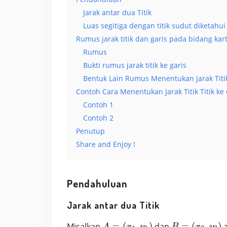
Jarak antar dua Titik
Luas segitiga dengan titik sudut diketahui
Rumus jarak titik dan garis pada bidang kar
Rumus
Bukti rumus jarak titik ke garis
Bentuk Lain Rumus Menentukan Jarak Titik
Contoh Cara Menentukan Jarak Titik Titik ke 
Contoh 1
Contoh 2
Penutup
Share and Enjoy !
Pendahuluan
Jarak antar dua Titik
A=
B=
Misalkan
=
(
,
)
dan
=
(
,
)
a